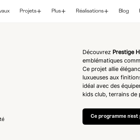
vaux
Projets
Plus
Réalisations
Blog
Découvrez
Prestige Hi
emblématiques comme 
Ce projet allie élégan
luxueuses aux finitio
idéal avec des équipe
kids club, terrains de
Ce programme n'est p
té