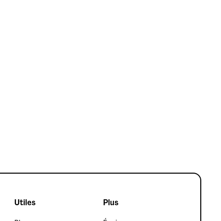
Finance
Taux d'endettement
Utiles
Plus